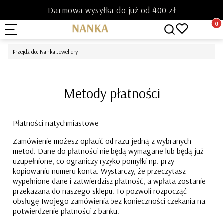
Darmowa wysyłka do już od 400 zł
Produk
Otwórz wyszukiwar
Przejdź do:
Nanka Jewellery
Metody płatności
Płatności natychmiastowe
Zamówienie możesz opłacić od razu jedną z wybranych
metod. Dane do płatności nie będą wymagane lub będą już
uzupełnione, co ograniczy ryzyko pomyłki np. przy
kopiowaniu numeru konta. Wystarczy, że
przeczytasz
wypełnione dane i
zatwierdzisz płatność, a wpłata zostanie
przekazana do naszego sklepu. To pozwoli rozpocząć
obsługę Twojego zamówienia bez konieczności czekania na
potwierdzenie płatności z banku.