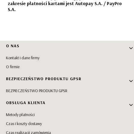
zakresie płatności kartami jest Autopay S.A. / PayPro
S.A.
Linki w stopce
O NAS
Kontakt i dane firmy
O firmie
BEZPIECZEŃSTWO PRODUKTU GPSR
BEZPIECZEŃSTWO PRODUKTU GPSR
OBSŁUGA KLIENTA
Metody płatności
Czas i koszty dostawy
Czas realizacji zamówienia